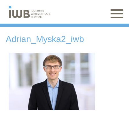
Adrian_Myska2_iwb