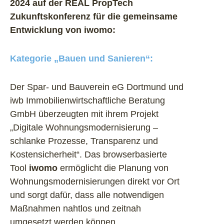
2024 auf der REAL PropTech
und einer weiteren für die Beauftragung der
Zukunftskonferenz für die gemeinsame
Handwerksfirmen.
Entwicklung von iwomo:
iwomo
wurde als eigenständige Software
Kategorie „Bauen und Sanieren“:
six
entwickelt und ist kein Modul aus
IGIS
.
Der Spar- und Bauverein eG Dortmund und
Es ist somit unabhängig zu erwerben und
iwb Immobilienwirtschaftliche Beratung
zu verwenden.
GmbH überzeugten mit ihrem Projekt
„Digitale Wohnungsmodernisierung –
schlanke Prozesse, Transparenz und
Kostensicherheit“. Das browserbasierte
Tool
iwomo
ermöglicht die Planung von
Wohnungsmodernisierungen direkt vor Ort
und sorgt dafür, dass alle notwendigen
Maßnahmen nahtlos und zeitnah
umgesetzt werden können.