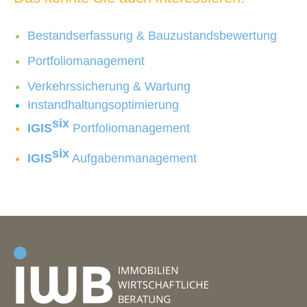
Bestandserfassung & Bauzustandsbewertung
Portfoliomanagement
Verkehrssicherung & Wartung
Instandhaltungsoptimierung
six
IGIS
Portfoliomanagement
six
IGIS
Aufgabenmanagement