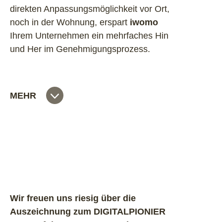
direkten Anpassungsmöglichkeit vor Ort,
noch in der Wohnung, erspart
iwomo
Ihrem Unternehmen ein mehrfaches Hin
und Her im Genehmigungsprozess.
Am Ende des Workflows wird der
MEHR
Ausführungszeitraum festgelegt. Der
Auftrag kann an einen Generalunternehmer
oder an einzelne Handwerker
gewerkespezifisch erteilt werden. Hierfür
sind Ihre Vertragshandwerker
entsprechend hinterlegt.
Wir freuen uns riesig über die
Als Ergebnis erhält der Bearbeiter eine E-
Auszeichnung zum DIGITALPIONIER
Mail mit einer Maßnahmenplanung in Excel