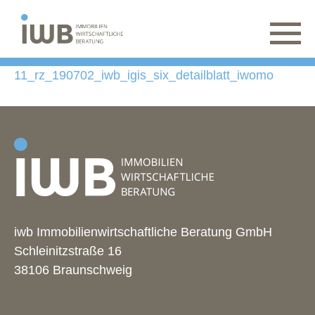
11_rz_190702_iwb_igis_six_detailblatt_iwomo
iwb Immobilienwirtschaftliche Beratung GmbH
Schleinitzstraße 16
38106 Braunschweig