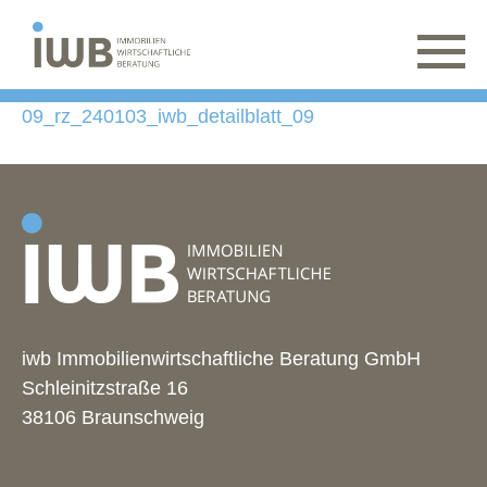
09_rz_240103_iwb_detailblatt_09
iwb Immobilienwirtschaftliche Beratung GmbH
Schleinitzstraße 16
38106 Braunschweig